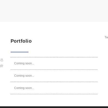
Tw
Portfolio
自己
Coming soon...
紹介
Coming soon...
Coming soon...