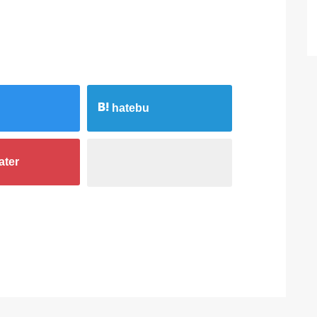
hatebu
ater