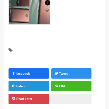
facebook
Tweet
hatebu
LINE
Read Later