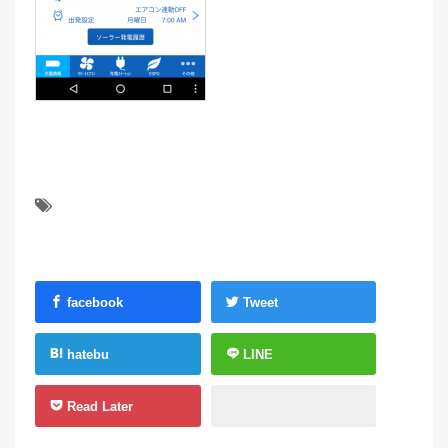
facebook
Tweet
hatebu
LINE
Read Later