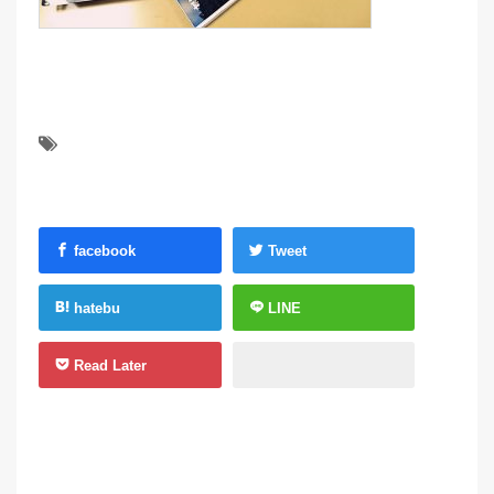
facebook
Tweet
hatebu
LINE
Read Later