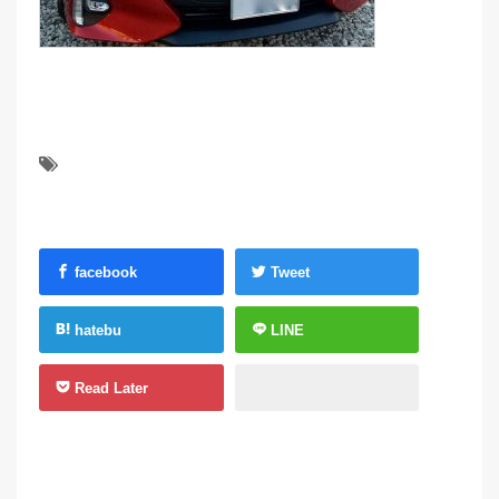
facebook
Tweet
hatebu
LINE
Read Later