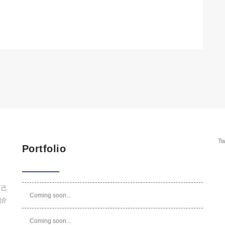
Tw
Portfolio
自己
Coming soon...
紹介
Coming soon...