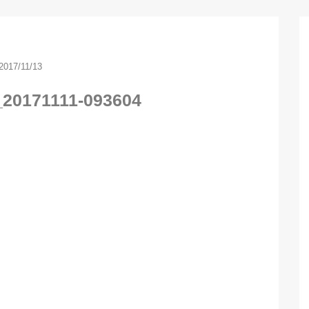
2017/11/13
_20171111-093604