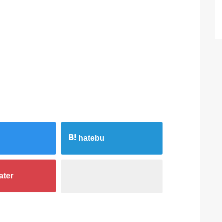
hatebu
ater