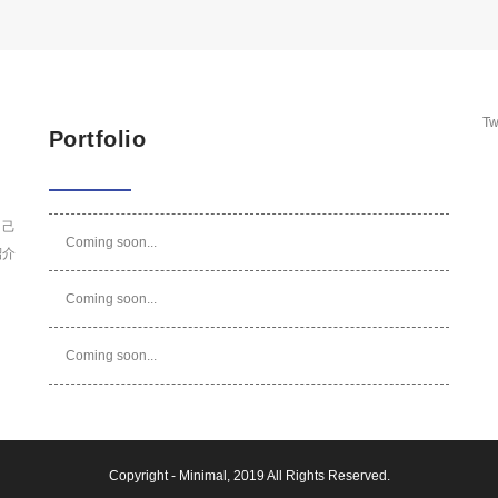
Tw
Portfolio
自己
Coming soon...
紹介
Coming soon...
Coming soon...
Copyright -
Minimal
, 2019 All Rights Reserved.