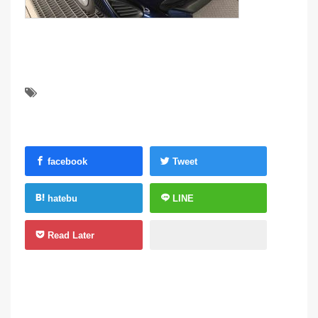
facebook
Tweet
hatebu
LINE
Read Later