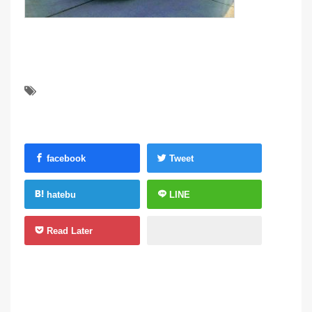
facebook
Tweet
hatebu
LINE
Read Later