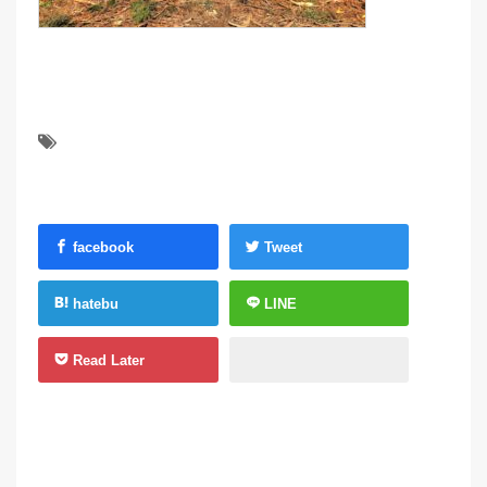
facebook
Tweet
hatebu
LINE
Read Later