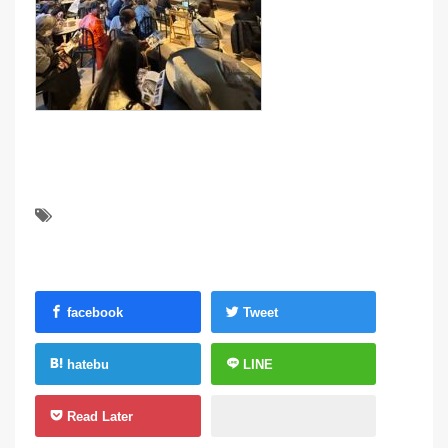
facebook
Tweet
hatebu
LINE
Read Later