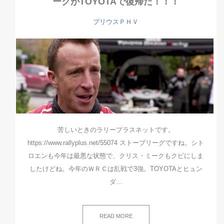
ークがTOYOTAで復帰だ！！！
プリウスＰＨＶ
苦しいときのラリープラスネットです。
https://www.rallyplus.net/55074 ストーブリーグですね。シト
ロエンも今年は最悪な状態で、クリス・ミークもクビにしま
したけどね。今年のＷＲＣは乱戦で3強。TOYOTAとヒュン
ダ…
READ MORE