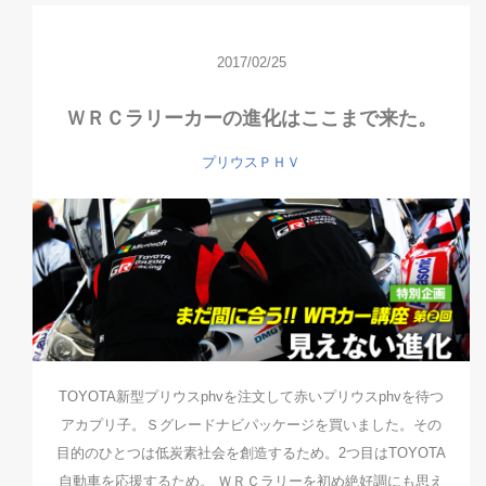
2017/02/25
ＷＲＣラリーカーの進化はここまで来た。
プリウスＰＨＶ
TOYOTA新型プリウスphvを注文して赤いプリウスphvを待つ
アカプリ子。Ｓグレードナビパッケージを買いました。その
目的のひとつは低炭素社会を創造するため。2つ目はTOYOTA
自動車を応援するため。 ＷＲＣラリーを初め絶好調にも思え