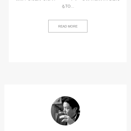
るTO…
READ MORE