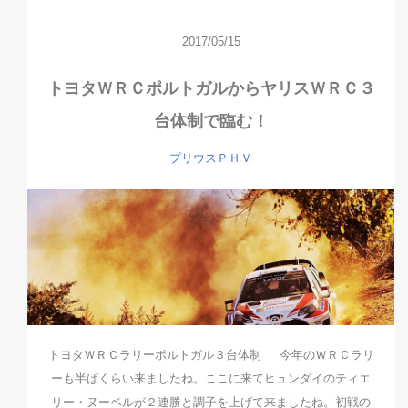
2017/05/15
トヨタＷＲＣポルトガルからヤリスＷＲＣ３
台体制で臨む！
プリウスＰＨＶ
トヨタＷＲＣラリーポルトガル３台体制 今年のＷＲＣラリ
ーも半ばくらい来ましたね。ここに来てヒュンダイのティエ
リー・ヌーベルが２連勝と調子を上げて来ましたね。初戦の