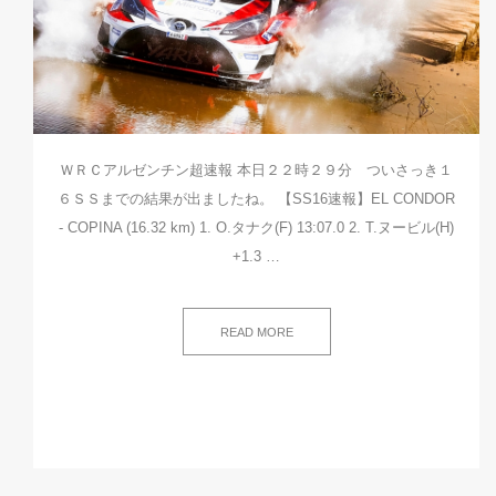
ＷＲＣアルゼンチン超速報 本日２２時２９分 ついさっき１
６ＳＳまでの結果が出ましたね。 【SS16速報】EL CONDOR
- COPINA (16.32 km) 1. O.タナク(F) 13:07.0 2. T.ヌービル(H)
+1.3 …
READ MORE