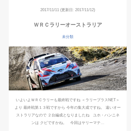
2017/11/11
(更新日: 2017/11/12)
ＷＲＣラリーオーストラリア
未分類
いよいよＷＲＣラリーも最終戦ですね ＜ラリープラスNET＞
より 最終戦第１３戦ですから 今年の集大成ですね。 遠いオー
ストラリアなので ２台編成となりましたね ユホ・ハンニネ
ンは クビですかね。 今回はヤリーマテ…