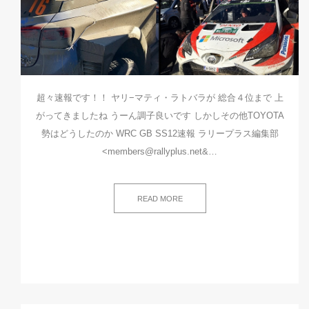
超々速報です！！ ヤリ−マティ・ラトバラが 総合４位まで 上
がってきましたね うーん調子良いです しかしその他TOYOTA
勢はどうしたのか WRC GB SS12速報 ラリープラス編集部
<members@rallyplus.net&…
READ MORE