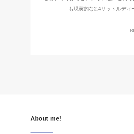
も現実的な2.4リットルデ
R
About me!