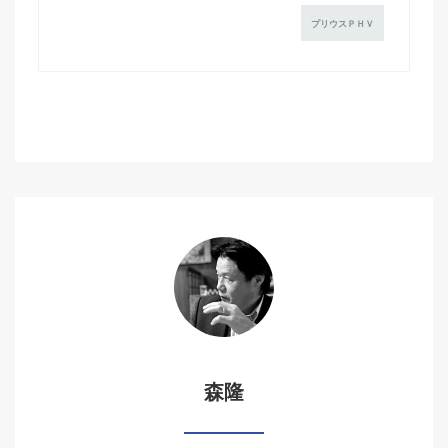
プリウスＰＨＶ
森隆