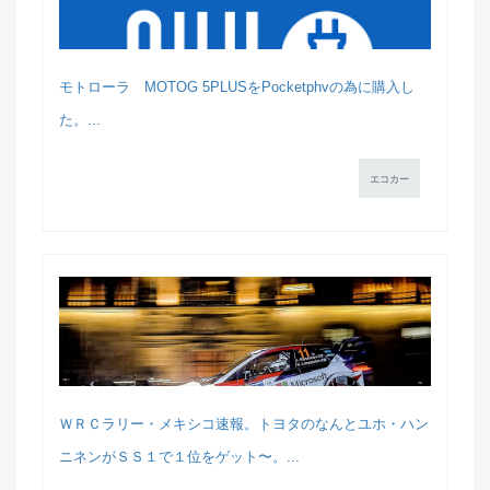
モトローラ MOTOG 5PLUSをPocketphvの為に購入し
た。...
エコカー
ＷＲＣラリー・メキシコ速報。トヨタのなんとユホ・ハン
ニネンがＳＳ１で１位をゲット〜。...