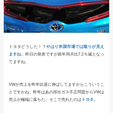
トヨタどうした！？
やはり米国市場では陰りが見え
ますね
。昨日の発表ですが前年同月比7.2％減となっ
てますね。
VWが売上を昨年比逆に伸ばしてますからこういうこ
とですかね。昨年はあの排出ガス不正問題からVWは
売上が極端に落ちた。そこで売れたのは
トヨタ。