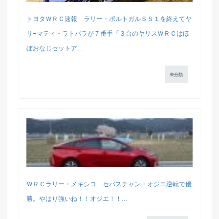
トヨタＷＲＣ速報 ラリー・ポルトガルＳＳ１を終えてヤ
リ−マティ・ラトバラが７番手「３台のヤリスＷＲＣはほ
ぼおなじセットア...
未分類
ＷＲＣラリー・メキシコ セバスチャン・オジエ逆転で優
勝。やはり強いね！！オジエ！！...