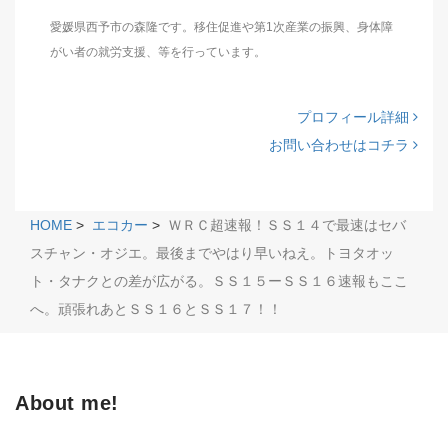
愛媛県西予市の森隆です。移住促進や第1次産業の振興、身体障
がい者の就労支援、等を行っています。
プロフィール詳細
お問い合わせはコチラ
HOME
>
エコカー
>
ＷＲＣ超速報！ＳＳ１４で最速はセバ
スチャン・オジエ。最後までやはり早いねえ。トヨタオッ
ト・タナクとの差が広がる。ＳＳ１５ーＳＳ１６速報もここ
へ。頑張れあとＳＳ１６とＳＳ１７！！
About me!