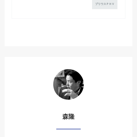
プリウスＰＨＶ
森隆