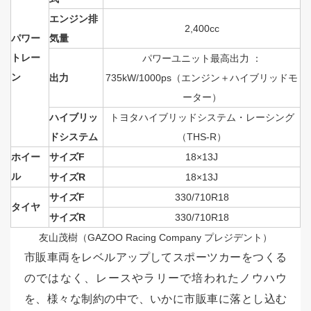
エンジン排
2,400cc
パワー
気量
トレー
パワーユニット最高出力 ：
ン
出力
735kW/1000ps
（エンジン＋ハイブリッドモ
ーター）
ハイブリッ
トヨタハイブリッドシステム・レーシング
ドシステム
（THS-R）
ホイー
サイズF
18×13J
ル
サイズR
18×13J
サイズF
330/710R18
タイヤ
サイズR
330/710R18
友山茂樹（GAZOO Racing Company
プレジデント）
市販車両をレベルアップしてスポーツカーをつくる
のではなく、レースやラリーで培われたノウハウ
を、様々な制約の中で、いかに市販車に落とし込む