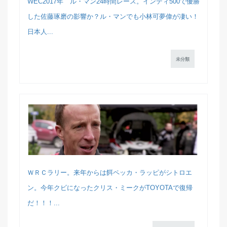
WEC2017年 ル・マン24時間レース。インディ500で優勝
した佐藤琢磨の影響か？ル・マンでも小林可夢偉が凄い！
日本人...
未分類
ＷＲＣラリー。来年からは餌ペッカ・ラッピがシトロエ
ン。今年クビになったクリス・ミークがTOYOTAで復帰
だ！！！...