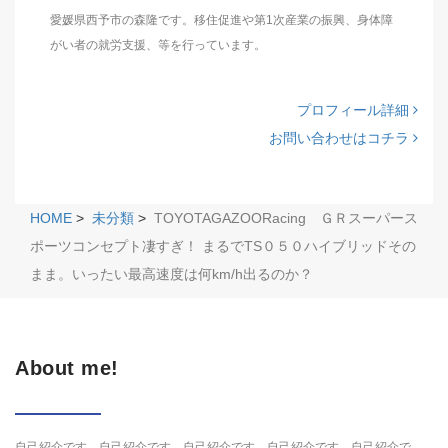
愛媛県西予市の森隆です。移住促進や第1次産業の振興、身体障
がい者の就労支援、等を行っています。
プロフィール詳細
お問い合わせはコチラ
HOME
>
未分類
>
TOYOTAGAZOORacing ＧＲスーパース
ポーツコンセプト凄すぎ！ まるでTS０５０ハイブリッドその
まま。いったい最高速度は何km/h出るのか？
About me!
自己紹介です。自己紹介です。自己紹介です。自己紹介です。自己紹介で