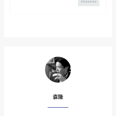
プリウスＰＨＶ
森隆