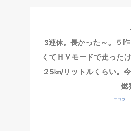
3連休。長かった～。５
くてＨＶモードで走った
２5㎞/リットルくらい。
燃
エコカー