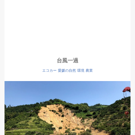
台風一過
エコカー
愛媛の自然
環境
農業