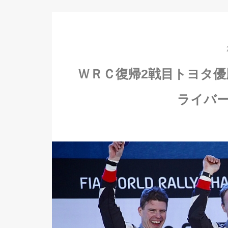
ＷＲＣ復帰2戦目トヨタ
ライバ