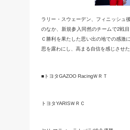
ラリー・スウェーデン、フィニッシュ
のなか、新規参入同然のチームで2戦
Ｃ勝利を果たした思い出の地での感激
思を露わにし、高まる自信を感じさせた
■トヨタGAZOO RacingＷＲＴ
トヨタYARISＷＲＣ