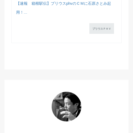
【速報 箱根駅伝】プリウスphvのＣＭに石原さとみ起
用！...
プリウスＰＨＶ