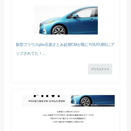
新型プリウスphv石原さとみ起用CMが既にYOUTUBEにア
ップされてた！...
プリウスＰＨＶ