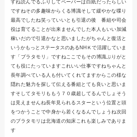
すね読んでるふりしてペーパーは白紙だったらしい
ですねその多趣味からくる博識そして緩やかな喋り
最高でしたね笑っていいとも引退の後 番組や司会
役は育てることが出来ませんでした本人もいい加減
稼いだので引退かなと思いましたがちゃんと復活と
いうかもっとステータスのあるNHＫで活躍していま
す「ブラタモリ」ですねここでもその博識ぶりがと
ても役にたっていますこれいい仕事ですねちゃんと
長年調べている人も付いてくれてますからこの様な
隠れた魅力を探して伝える番組とても良いと思いま
すそしてタモリももう７０歳超してるんでしょそう
は見えませんね長年見られるスターという位置と頭
をつかうことで中身から若くなるんでしょうね次回
のブラタモリは北海道の知床これも楽しみでありま
す