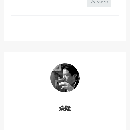
プリウスＰＨＶ
森隆