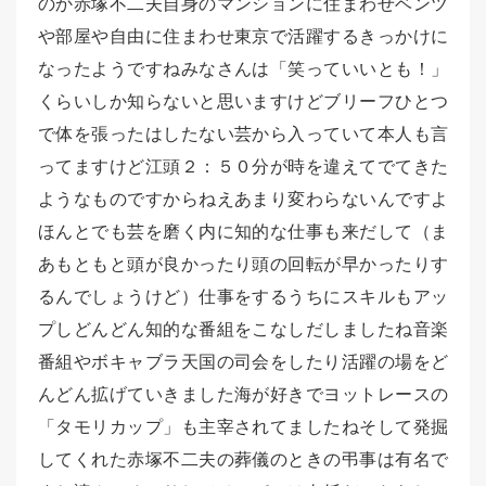
のか赤塚不二夫自身のマンションに住まわせベンツ
や部屋や自由に住まわせ東京で活躍するきっかけに
なったようですねみなさんは「笑っていいとも！」
くらいしか知らないと思いますけどブリーフひとつ
で体を張ったはしたない芸から入っていて本人も言
ってますけど江頭２：５０分が時を違えてでてきた
ようなものですからねえあまり変わらないんですよ
ほんとでも芸を磨く内に知的な仕事も来だして（ま
あもともと頭が良かったり頭の回転が早かったりす
るんでしょうけど）仕事をするうちにスキルもアッ
プしどんどん知的な番組をこなしだしましたね音楽
番組やボキャブラ天国の司会をしたり活躍の場をど
んどん拡げていきました海が好きでヨットレースの
「タモリカップ」も主宰されてましたねそして発掘
してくれた赤塚不二夫の葬儀のときの弔事は有名で