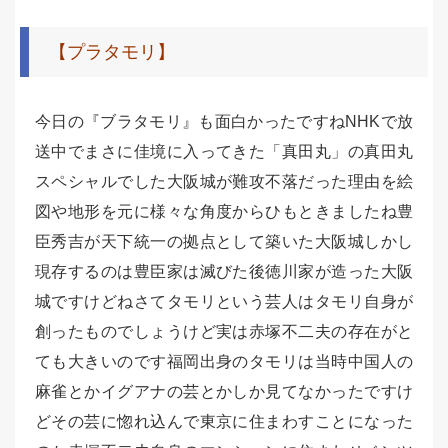
【プラタモリ】
今日の『ブラタモリ』も面白かったですねNHKで放
送中でまさに佳境に入ってきた「真田丸」の真田丸
スペシャルでした大阪城が難攻不落だった理由を絵
図や地形を元に様々な角度からひもときましたね豊
臣秀吉が天下統一の拠点として築いた大阪城しかし
現存するのは豊臣家は滅びた後徳川家が造った大阪
城ですけどねさてタモリという芸人はタモリ自身が
創ったものでしょうけど実は赤塚不二夫の存在がと
ても大きいのです福岡出身のタモリは当時中国人の
麻雀とかイグアナの芸とかしか見てなかったですけ
どその芸に惚れ込んで東京に住まわすことになった