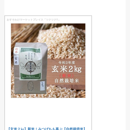
おすそわけマーケットプレイス「ツクツク!!」
【玄米２㎏】新米！みつばちも喜ぶ【自然栽培米】